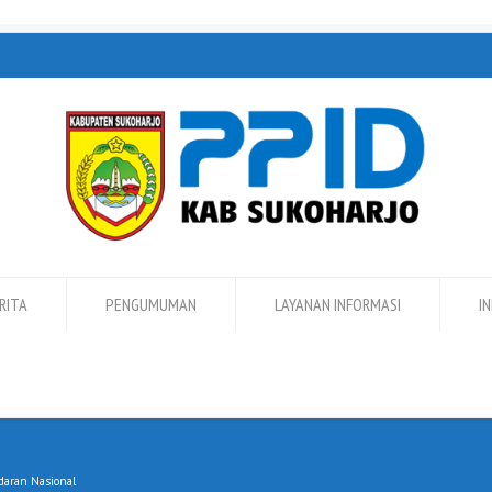
RITA
PENGUMUMAN
LAYANAN INFORMASI
I
daran Nasional