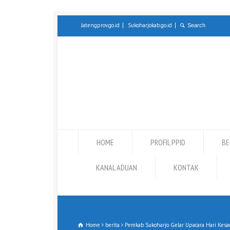
Jatengprov.go.id
Sukoharjokab.go.id
HOME
PROFIL PPID
BE
KANAL ADUAN
KONTAK
Home
berita
Pemkab Sukoharjo Gelar Upacara Hari Kesa