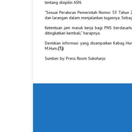
tentang disipilin ASN.
“Sesuai Peraturan Pemerintah Nomor 53 Tahun 20
dan larangan dalam menjalankan tugasnya. Sebaga
Ketentuan jam masuk kerja bagi PNS berdasarka
ditingkatkan kembali,” harapnya.
Demikian informasi yang disampaikan Kabag Hum
M.Hum.
(Tj)
Sumber by: Press Room Sukoharjo