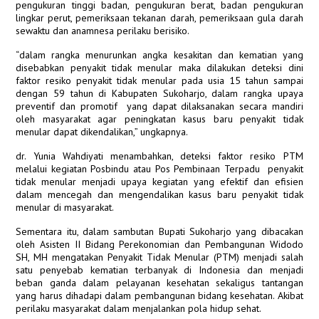
pengukuran tinggi badan, pengukuran berat, badan pengukuran
lingkar perut, pemeriksaan tekanan darah, pemeriksaan gula darah
sewaktu dan anamnesa perilaku berisiko.
“dalam rangka menurunkan angka kesakitan dan kematian yang
disebabkan penyakit tidak menular maka dilakukan deteksi dini
faktor resiko penyakit tidak menular pada usia 15 tahun sampai
dengan 59 tahun di Kabupaten Sukoharjo, dalam rangka upaya
preventif dan promotif yang dapat dilaksanakan secara mandiri
oleh masyarakat agar peningkatan kasus baru penyakit tidak
menular dapat dikendalikan,” ungkapnya.
dr. Yunia Wahdiyati menambahkan, deteksi faktor resiko PTM
melalui kegiatan Posbindu atau Pos Pembinaan Terpadu penyakit
tidak menular menjadi upaya kegiatan yang efektif dan efisien
dalam mencegah dan mengendalikan kasus baru penyakit tidak
menular di masyarakat.
Sementara itu, dalam sambutan Bupati Sukoharjo yang dibacakan
oleh Asisten II Bidang Perekonomian dan Pembangunan Widodo
SH, MH mengatakan Penyakit Tidak Menular (PTM) menjadi salah
satu penyebab kematian terbanyak di Indonesia dan menjadi
beban ganda dalam pelayanan kesehatan sekaligus tantangan
yang harus dihadapi dalam pembangunan bidang kesehatan. Akibat
perilaku masyarakat dalam menjalankan pola hidup sehat.