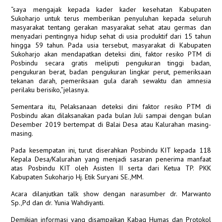
“saya mengajak kepada kader kader kesehatan Kabupaten
Sukoharjo untuk terus memberikan penyuluhan kepada seluruh
masyarakat tentang gerakan masyarakat sehat atau germas dan
menyadari pentingnya hidup sehat di usia produktif dari 15 tahun
hingga 59 tahun. Pada usia tersebut, masyarakat di Kabupaten
Sukoharjo akan mendapatkan deteksi dini, faktor resiko PTM di
Posbindu secara gratis meliputi pengukuran tinggi badan,
pengukuran berat, badan pengukuran lingkar perut, pemeriksaan
tekanan darah, pemeriksaan gula darah sewaktu dan amnesia
perilaku berisiko,”jelasnya.
Sementara itu, Pelaksanaan deteksi dini faktor resiko PTM di
Posbindu akan dilaksanakan pada bulan Juli sampai dengan bulan
Desember 2019 bertempat di Balai Desa atau Kalurahan masing-
masing.
Pada kesempatan ini, turut diserahkan Posbindu KIT kepada 118
Kepala Desa/Kalurahan yang menjadi sasaran penerima manfaat
atas Posbindu KIT oleh Asisten II serta dari Ketua TP. PKK
Kabupaten Sukoharjo Hj. Etik Suryani SE.,MM.
Acara dilanjutkan talk show dengan narasumber dr. Marwanto
Sp.,Pd dan dr. Yunia Wahdiyanti.
Demikian informasi yang disampaikan Kabag Humas dan Protokol