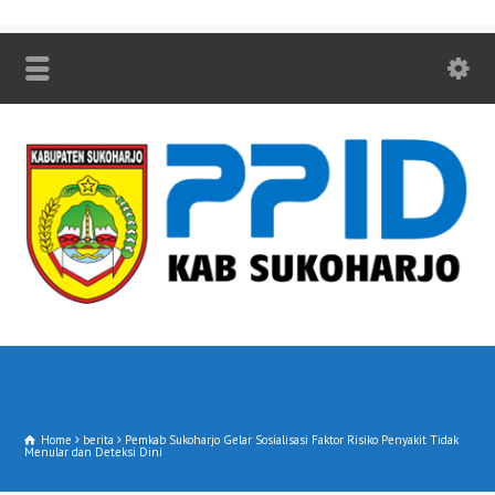
Home
berita
Pemkab Sukoharjo Gelar Sosialisasi Faktor Risiko Penyakit Tidak
Menular dan Deteksi Dini