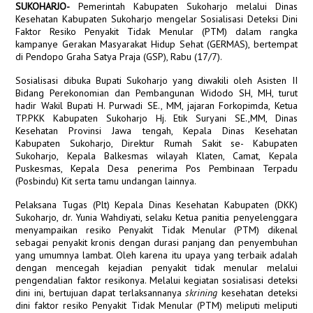
SUKOHARJO-
Pemerintah Kabupaten Sukoharjo melalui Dinas
Kesehatan Kabupaten Sukoharjo mengelar Sosialisasi Deteksi Dini
Faktor Resiko Penyakit Tidak Menular (PTM) dalam rangka
kampanye Gerakan Masyarakat Hidup Sehat (GERMAS), bertempat
di Pendopo Graha Satya Praja (GSP), Rabu (17/7).
Sosialisasi dibuka Bupati Sukoharjo yang diwakili oleh Asisten II
Bidang Perekonomian dan Pembangunan Widodo SH, MH, turut
hadir Wakil Bupati H. Purwadi SE., MM, jajaran Forkopimda, Ketua
TP.PKK Kabupaten Sukoharjo Hj. Etik Suryani SE.,MM, Dinas
Kesehatan Provinsi Jawa tengah, Kepala Dinas Kesehatan
Kabupaten Sukoharjo, Direktur Rumah Sakit se- Kabupaten
Sukoharjo, Kepala Balkesmas wilayah Klaten, Camat, Kepala
Puskesmas, Kepala Desa penerima Pos Pembinaan Terpadu
(Posbindu) Kit serta tamu undangan lainnya.
Pelaksana Tugas (Plt) Kepala Dinas Kesehatan Kabupaten (DKK)
Sukoharjo, dr. Yunia Wahdiyati, selaku Ketua panitia penyelenggara
menyampaikan resiko Penyakit Tidak Menular (PTM) dikenal
sebagai penyakit kronis dengan durasi panjang dan penyembuhan
yang umumnya lambat. Oleh karena itu upaya yang terbaik adalah
dengan mencegah kejadian penyakit tidak menular melalui
pengendalian faktor resikonya. Melalui kegiatan sosialisasi deteksi
dini ini, bertujuan dapat terlaksannanya
skrining
kesehatan deteksi
dini faktor resiko Penyakit Tidak Menular (PTM) meliputi meliputi