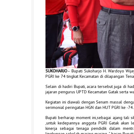
SUKOHARJO
– Bupati Sukoharjo H. Wardoyo Wija
PGRI ke 74 tingkat Kecamatan di dilapangan Tena
Selain di hadiri Bupati, acara tersebut juga di h
jajaran pengurus UPTD Kecamatan Gatak serta wa
Kegiatan ini diawali dengan Senam massal denga
serimonial peringatan HGN dan HUT PGRI ke -74.
Bupati berharap moment ini,sebagai ajang tali s
,untuk kedepannya anggota PGRI Gatak akan le
kinerja sebagai tenaga pendidik dalam mentr
lingkungan sekolah masing masing,,” harap Bupati