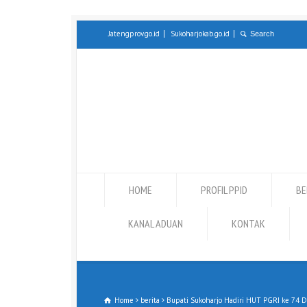
Jatengprov.go.id
Sukoharjokab.go.id
HOME
PROFIL PPID
BE
KANAL ADUAN
KONTAK
Home
berita
Bupati Sukoharjo Hadiri HUT PGRI ke 74 