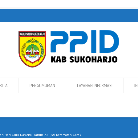
RITA
PENGUMUMAN
LAYANAN INFORMASI
I
Dan Hari Guru Nasional Tahun 2019 di Kecamatan Gatak