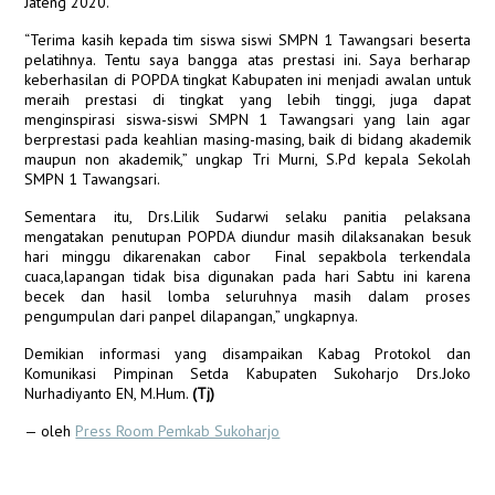
Jateng 2020.
“Terima kasih kepada tim siswa siswi SMPN 1 Tawangsari beserta
pelatihnya. Tentu saya bangga atas prestasi ini. Saya berharap
keberhasilan di POPDA tingkat Kabupaten ini menjadi awalan untuk
meraih prestasi di tingkat yang lebih tinggi, juga dapat
menginspirasi siswa-siswi SMPN 1 Tawangsari yang lain agar
berprestasi pada keahlian masing-masing, baik di bidang akademik
maupun non akademik,” ungkap Tri Murni, S.Pd kepala Sekolah
SMPN 1 Tawangsari.
Sementara itu, Drs.Lilik Sudarwi selaku panitia pelaksana
mengatakan penutupan POPDA diundur masih dilaksanakan besuk
hari minggu dikarenakan cabor Final sepakbola terkendala
cuaca,lapangan tidak bisa digunakan pada hari Sabtu ini karena
becek dan hasil lomba seluruhnya masih dalam proses
pengumpulan dari panpel dilapangan,” ungkapnya.
Demikian informasi yang disampaikan Kabag Protokol dan
Komunikasi Pimpinan Setda Kabupaten Sukoharjo Drs.Joko
Nurhadiyanto EN, M.Hum.
(Tj)
— oleh
Press Room Pemkab Sukoharjo