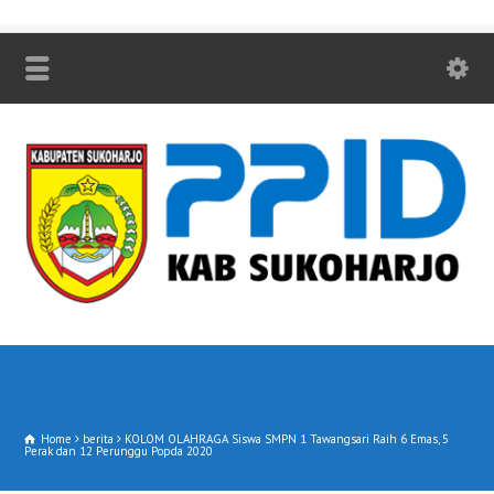
Home
berita
KOLOM OLAHRAGA Siswa SMPN 1 Tawangsari Raih 6 Emas, 5
Perak dan 12 Perunggu Popda 2020