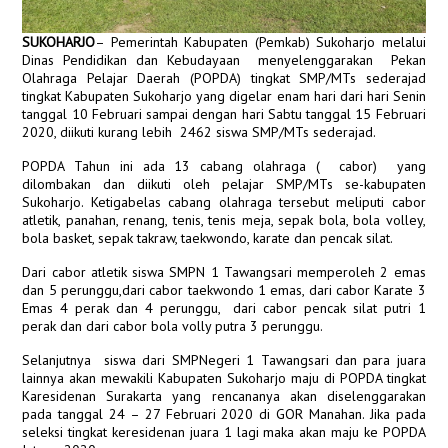
SUKOHARJO
– Pemerintah Kabupaten (Pemkab) Sukoharjo melalui
Dinas Pendidikan dan Kebudayaan menyelenggarakan Pekan
Olahraga Pelajar Daerah (POPDA) tingkat SMP/MTs sederajad
tingkat Kabupaten Sukoharjo yang digelar enam hari dari hari Senin
tanggal 10 Februari sampai dengan hari Sabtu tanggal 15 Februari
2020, diikuti kurang lebih 2462 siswa SMP/MTs sederajad.
POPDA Tahun ini ada 13 cabang olahraga ( cabor) yang
dilombakan dan diikuti oleh pelajar SMP/MTs se-kabupaten
Sukoharjo. Ketigabelas cabang olahraga tersebut meliputi cabor
atletik, panahan, renang, tenis, tenis meja, sepak bola, bola volley,
bola basket, sepak takraw, taekwondo, karate dan pencak silat.
Dari cabor atletik siswa SMPN 1 Tawangsari memperoleh 2 emas
dan 5 perunggu,dari cabor taekwondo 1 emas, dari cabor Karate 3
Emas 4 perak dan 4 perunggu, dari cabor pencak silat putri 1
perak dan dari cabor bola volly putra 3 perunggu.
Selanjutnya siswa dari SMPNegeri 1 Tawangsari dan para juara
lainnya akan mewakili Kabupaten Sukoharjo maju di POPDA tingkat
Karesidenan Surakarta yang rencananya akan diselenggarakan
pada tanggal 24 – 27 Februari 2020 di GOR Manahan. Jika pada
seleksi tingkat keresidenan juara 1 lagi maka akan maju ke POPDA