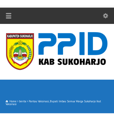
Home
berita
Pantau Vaksinasi, Bupati Imbau Semua Warga Sukoharjo Ikut
Vaksinasi