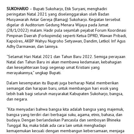
SUKOHARJO
– Bupati Sukoharjo, Etik Suryani, menghadiri
peringatan Natal 2021 yang diselenggarakan oleh Badan
Musyawarah Antar Gereja (Bamag) Sukoharjo. Kegiatan tersebut
digelar di Auditorium Gedung Menara Wijaya pada Jumat
(28/1/2022) malam. Hadir pula sejumlah pejabat Forum Koordinasi
Pimpinan Daerah (Forkopimda) seperti Ketua DPRD, Wawan Pribadi,
Kapolres, AKBP Wahyu Nugroho Setyawan, Dandim, Letkol Inf Agus
Adhy Darmawan, dan lainnya.
“Selamat Hari Natal 2021 dan Tahun Baru 2022. Semiga perayaan
Natal dan Tahun Baru ini akan membawa kedamaian, kebahagian
dan kesejahteraan bagi segenap umat Kristiani yang
merayakannya,” ungkap Bupati.
Dalam kesempatan itu Bupati juga berharap Natal memberikan
semangat dan harapan baru, untuk membangun hari esok yang
lebih baik bagi seluruh masyarakat Kabupaten Sukoharjo, bangsa,
dan negara.
“Kita menyadari bahwa bangsa kita adalah bangsa yang majemuk,
bangsa yang terdiri dari berbagai suku, agama, etnis, bahasa, dan
budaya. Dengan berlandaskan Pancasila dan semboyan Bhineka
Tunggal Ika, maka tidak ada cara lain untuk menghadapi
kemajemukan kecuali dengan membangun kebersamaan, menjaga