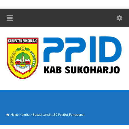
Home
berita
Bupati Lantik 150 Pejabat Fungsional