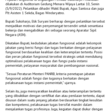
dilakukan di Auditorium Gedung Menara Wijaya Lantai 10, Senin
(5/9/2022). Pelantikan dihadiri Wakil Bupati, Agus Santosa dan juga
Plt Asisten 1 Sekda, Bagas Windaryatno.
Bupati Sukoharjo, Etik Suryani berharap dengan pelantikan tersebut
menjadikan motivasi dan penyemangat tersendiri untuk senantiasa
bekerja dan mengabdikan diri sebagai seorang Aparatur Sipil
Negara (ASN).
Dikatakan Bupati, kedudukan jabatan fungsional adalah kelompok
jabatan yang berisi fungsi dan tugas berkaitan dengan pelayanan
fungsional berdasarkan keahlian dan keterampilan tertentu. Posisi
dan peran jabatan fungsional tersebut strategis untuk mendukung
optimalisasi pelaksanaan tugas dan fungsi pada instansi
pemerintah, pelayanan masyarakat dan pembangunan nasional.
“Sesuai Peraturan Menteri PANRB, kriteria penetapan jabatan
fungsional adalah fungsi dan tugasnya berkaitan dengan
pelaksanaan tugas instansi pemerintah,” ujarnya.
Selain itu, juga mensyaratkan keahlian atau keterampilan tertentu
yang dibuktikan dengan sertifikat dan atau penilaian tertentu, dapat
disusun dalam suatu jenjang jabatan berdasarkan tingkat kesulitan
dan kompetensi, pelaksanaan tugas bersifat mandiri dalam
menjalankan tugas profesinya. Juga, kegiatan dapat diukur dengan