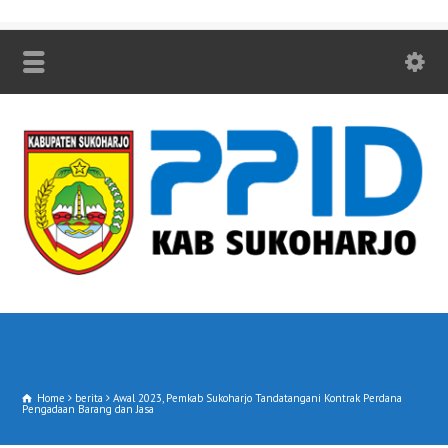
Home
berita
Awal 2023, Pemkab Sukoharjo Tandatangani Kontrak Perdana
Pengadaan Barang dan Jasa