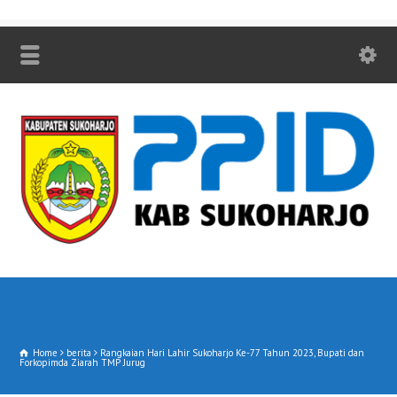
Home
berita
Rangkaian Hari Lahir Sukoharjo Ke-77 Tahun 2023, Bupati dan
Forkopimda Ziarah TMP Jurug