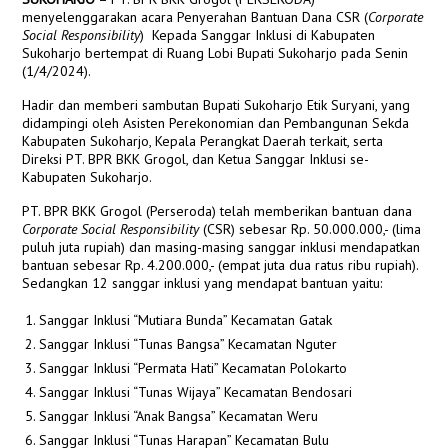
menyelenggarakan acara Penyerahan Bantuan Dana CSR (
Corporate
Social Responsibility
) Kepada Sanggar Inklusi di Kabupaten
Sukoharjo bertempat di Ruang Lobi Bupati Sukoharjo pada Senin
(1/4/2024).
Hadir dan memberi sambutan Bupati Sukoharjo Etik Suryani, yang
didampingi oleh Asisten Perekonomian dan Pembangunan Sekda
Kabupaten Sukoharjo, Kepala Perangkat Daerah terkait, serta
Direksi PT. BPR BKK Grogol, dan Ketua Sanggar Inklusi se-
Kabupaten Sukoharjo.
PT. BPR BKK Grogol (Perseroda) telah memberikan bantuan dana
Corporate Social Responsibility
(CSR) sebesar Rp. 50.000.000,- (lima
puluh juta rupiah) dan masing-masing sanggar inklusi mendapatkan
bantuan sebesar Rp. 4.200.000,- (empat juta dua ratus ribu rupiah).
Sedangkan 12 sanggar inklusi yang mendapat bantuan yaitu:
Sanggar Inklusi “Mutiara Bunda” Kecamatan Gatak
Sanggar Inklusi “Tunas Bangsa” Kecamatan Nguter
Sanggar Inklusi “Permata Hati” Kecamatan Polokarto
Sanggar Inklusi “Tunas Wijaya” Kecamatan Bendosari
Sanggar Inklusi “Anak Bangsa” Kecamatan Weru
Sanggar Inklusi “Tunas Harapan” Kecamatan Bulu