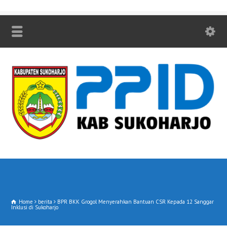
Home
berita
BPR BKK Grogol Menyerahkan Bantuan CSR Kepada 12 Sanggar
Inklusi di Sukoharjo