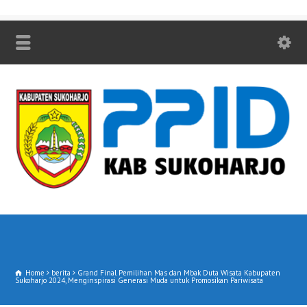
Home
berita
Grand Final Pemilihan Mas dan Mbak Duta Wisata Kabupaten
Sukoharjo 2024, Menginspirasi Generasi Muda untuk Promosikan Pariwisata