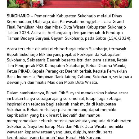
SUKOHARJO
– Pemerintah Kabupaten Sukoharjo melalui Dinas
Kepemudaan, Olahraga, dan Pariwisata menggelar acara Grand
Final Pemilihan Mas dan Mbak Duta Wisata Kabupaten Sukoharjo
Tahun 2024. Acara ini berlangsung dengan meriah di Pendopo
Taman Budaya Suryani, Gayam Sukoharjo, pada Sabtu (15/6/2024).
Acara tersebut dihadiri oleh berbagai tokoh Sukoharjo, termasuk
Bupati Sukoharjo Etik Suryani, pejabat Forkopimda Kabupaten
Sukoharjo, Sekretaris Daerah beserta istri dan para asisten, Ketua
Tim Penggerak PKK Kabupaten Sukoharjo, Ketua Dharma Wanita,
Ketua PIKAD, Kepala Perangkat Daerah terkait, Kepala Perwakilan
Bank Indonesia, Pimpinan Bank Jateng Cabang Sukoharjo, serta para
dewan juri dan finalis Mas dan Mbak Duta Wisata.
Dalam sambutannya, Bupati Etik Suryani menekankan bahwa acara
ini bukan hanya sebagai ajang seremonial, tetapi juga sebagai
inspirasi dan teladan bagi seluruh anak muda di Kabupaten
Sukoharjo. Beliau berharap para pemenang dapat memiliki
kepribadian yang baik, kreatif, inovatif, dan mampu
mempromosikan seluruh potensi pariwisata yang ada di Kabupaten
Sukoharjo. “Saya berharap Mas dan Mbak Duta Wisata memiliki
wawasan kepariwisataan yang luas, disiplin, mandiri, serta
kepribadian yang tangguh,” ujar Bupati Etik Suryani​.