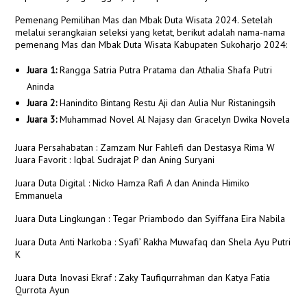
Pemenang Pemilihan Mas dan Mbak Duta Wisata 2024. Setelah
melalui serangkaian seleksi yang ketat, berikut adalah nama-nama
pemenang Mas dan Mbak Duta Wisata Kabupaten Sukoharjo 2024:
Juara 1:
Rangga Satria Putra Pratama dan Athalia Shafa Putri
Aninda
Juara 2:
Hanindito Bintang Restu Aji dan Aulia Nur Ristaningsih
Juara 3:
Muhammad Novel Al Najasy dan Gracelyn Dwika Novela
Juara Persahabatan : Zamzam Nur Fahlefi dan Destasya Rima W
Juara Favorit : Iqbal Sudrajat P dan Aning Suryani
Juara Duta Digital : Nicko Hamza Rafi A dan Aninda Himiko
Emmanuela
Juara Duta Lingkungan : Tegar Priambodo dan Syiffana Eira Nabila
Juara Duta Anti Narkoba : Syafi’ Rakha Muwafaq dan Shela Ayu Putri
K
Juara Duta Inovasi Ekraf : Zaky Taufiqurrahman dan Katya Fatia
Qurrota Ayun